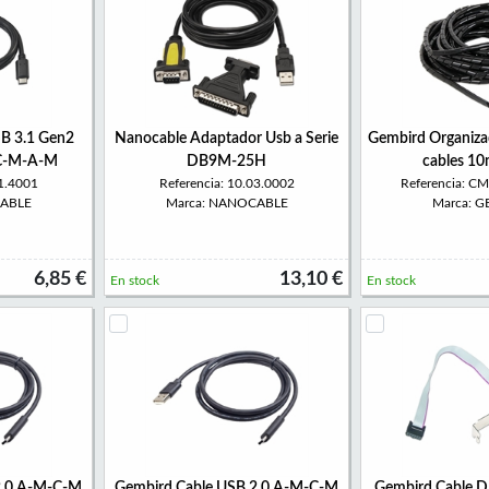
B 3.1 Gen2
Nanocable Adaptador Usb a Serie
Gembird Organiza
C-M-A-M
DB9M-25H
cables 1
01.4001
Referencia: 10.03.0002
Referencia: 
CABLE
Marca: NANOCABLE
Marca: 
6,85 €
13,10 €
En stock
En stock
2.0 A-M-C-M
Gembird Cable USB 2.0 A-M-C-M
Gembird Cable D