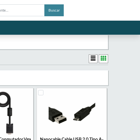
Buscar
 Conmutador Vga
Nanocable Cable USB 2.0 Tipo A-