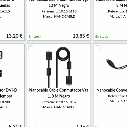
ruedas
10 M Negro
3 M N
316115
Referencia: 10.15.0110
Referencia:
al
Marca: NANOCABLE
Marca: N
13,20 €
13,85 €
En stock
En stock
sor DVI-D
Nanocable Cable Conmutador Vga
Nanocable Conve
Hembra
1, 8 M Negro
Referencia:
Marca: N
15.0700
Referencia: 10.15.0102
CABLE
Marca: NANOCABLE