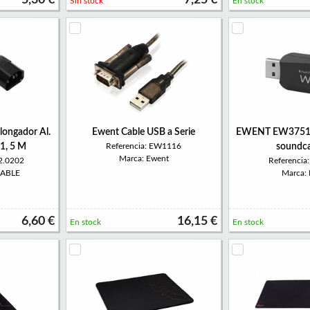
5,30 €
7,25 €
Sin stock
En stock
longador Al.
Ewent Cable USB a Serie
EWENT EW3751 
1, 5 M
Referencia: EW1116
soundca
Marca: Ewent
22.0202
Referenci
CABLE
Marca:
6,60 €
16,15 €
En stock
En stock