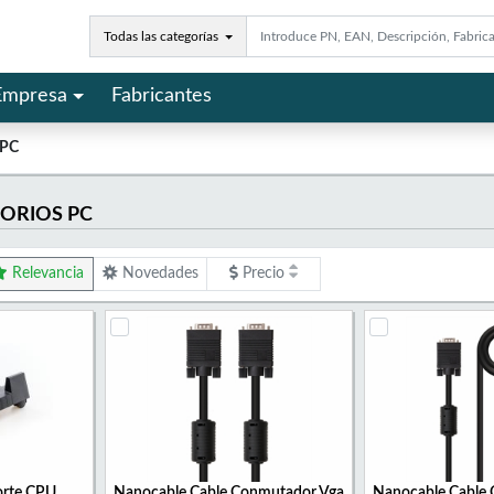
Todas las categorías
Empresa
Fabricantes
 PC
SORIOS PC
Relevancia
Novedades
Precio
orte CPU
Nanocable Cable Conmutador Vga
Nanocable Cable