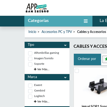
Categorías
La 
Inicio
Accesorios PC y TPV
Cables y Accesorios
Tipo
CABLES Y ACCE
Alfombrillas gaming
Imagen/Sonido
Ordenar por
Soporte
Ver Más...
Marca
Ewent
Gembird
Logitech
Ver Más...
iggual SOP1 Sop