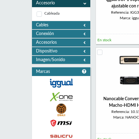
Accesorio
ajustable con 
Referencia: IGG
Cableada
Marca: iggu
Cables
Conexión
En stock
Accesorios
Dispositivo
Imagen/Sonido
Marcas
Nanocable Conver
Macho-HDMI 
Referencia: 10.
Marca: NANO