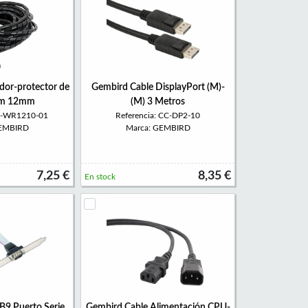
dor-protector de
Gembird Cable DisplayPort (M)-
0m 12mm
(M) 3 Metros
CM-WR1210-01
Referencia: CC-DP2-10
GEMBIRD
Marca: GEMBIRD
7,25 €
8,35 €
En stock
B9 Puerto Serie
Gembird Cable Alimentación CPU-