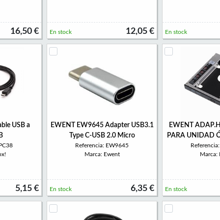
16,50 €
12,05 €
En stock
En stock
ble USB a
EWENT EW9645 Adapter USB3.1
EWENT ADAP.H
B
Type C-USB 2.0 Micro
PARA UNIDAD Ó
PPC38
Referencia: EW9645
Referenci
ox!
Marca: Ewent
Marca:
5,15 €
6,35 €
En stock
En stock