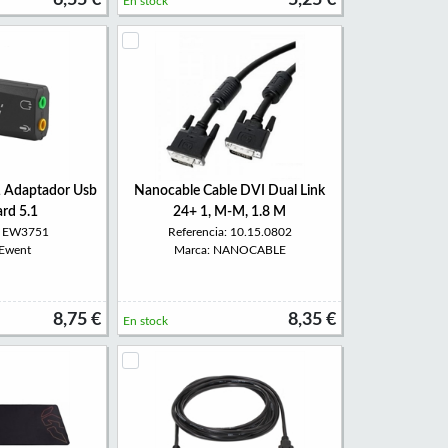
6,55 €
5,25 €
En stock
Adaptador Usb
Nanocable Cable DVI Dual Link
rd 5.1
24+ 1, M-M, 1.8 M
a: EW3751
Referencia: 10.15.0802
 Ewent
Marca: NANOCABLE
8,75 €
8,35 €
En stock