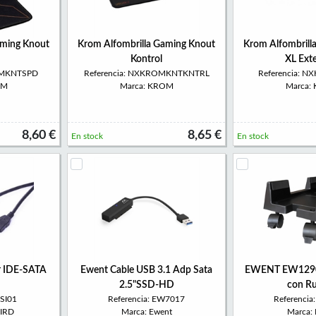
aming Knout
Krom Alfombrilla Gaming Knout
Krom Alfombrill
Kontrol
XL Ext
OMKNTSPD
Referencia: NXKROMKNTKNTRL
Referencia: 
OM
Marca: KROM
Marca:
8,60 €
8,65 €
En stock
En stock
r IDE-SATA
Ewent Cable USB 3.1 Adp Sata
EWENT EW1290
2.5"SSD-HD
con R
USI01
Referencia: EW7017
Referenci
IRD
Marca: Ewent
Marca: