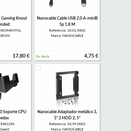
a Gaming Knout
Nanocable Cable USB 2.0 A-miniB
ended
5p 1.8 M
NXKROMKNTXL
Referencia: 10.01.0402
 KROM
Marca: NANOCABLE
17,80 €
4,75 €
En stock
 Soporte CPU
Nanocable Adaptador metálico 3,
uedas
5" 2 HDD 2, 5"
a: EW1290
Referencia: 10.99.0002
 Ewent
Marca: NANOCABLE