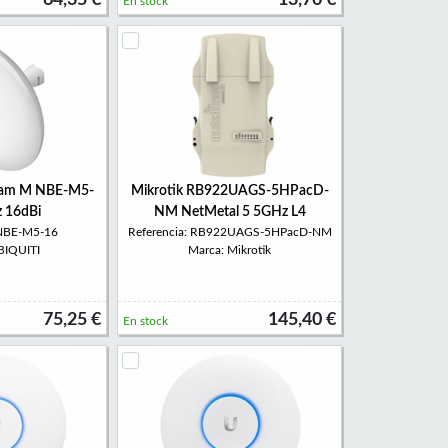
64,35 €
13,70 €
En stock
eam M NBE-M5-
Mikrotik RB922UAGS-5HPacD-
 16dBi
NM NetMetal 5 5GHz L4
 NBE-M5-16
Referencia: RB922UAGS-5HPacD-NM
BIQUITI
Marca: Mikrotik
75,25 €
145,40 €
En stock