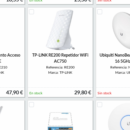
18,55 €
25,50 €
En stock
Sin stock
nto Acceso
TP-LINK RE200 Repetidor WiFi
Ubiquiti NanoB
E
AC750
16 5GHz
PE210
Referencia: RE200
Referencia:
INK
Marca: TP-LINK
Marca: U
47,90 €
29,80 €
En stock
Sin stock