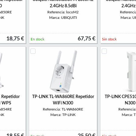
0
2.4GHz 8.5dBi
2.4GHz
WA850RE
Referencia: locoM2
Referenc
INK
Marca: UBIQUITI
Marca: U
18,75 €
67,75 €
En stock
Sin stock
Repetidor
TP-LINK TL-WA860RE Repetidor
TP-LINK CPE510
0N WPS
WiFi N300
N300
WA854RE
Referencia: TL-WA860RE
Referenci
INK
Marca: TP-LINK
Marca: 