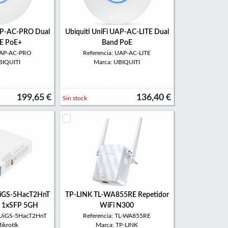
UAP-AC-PRO Dual
Ubiquiti UniFi UAP-AC-LITE Dual
E PoE+
Band PoE
 UAP-AC-PRO
Referencia: UAP-AC-LITE
BIQUITI
Marca: UBIQUITI
199,65 €
136,40 €
Sin stock
UiGS-5HacT2HnT
TP-LINK TL-WA855RE Repetidor
 1xSFP 5GH
WiFi N300
2UiGS-5HacT2HnT
Referencia: TL-WA855RE
ikrotik
Marca: TP-LINK