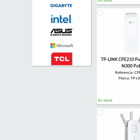
En stock
TP-LINK CPE210 Pu
N300 Po
Referencia: C
Marca: TP-L
En stock