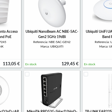
nto Acceso
Ubiquiti NanoBeam AC NBE-5AC-
Ubiquiti UniFi 
and PoE
Gen2 5GHz 19dBi
Band 
AP245
Referencia: NBE-5AC-GEN2
Referencia:
INK
Marca: UBIQUITI
Marca: U
113,05 €
129,45 €
En stock
En stock
5acD2nD cAP
MikroTik RBD52G-5HacD2HnD-
TP-LINK EAP225