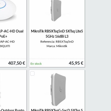
UAP-AC-HD Dual
MikroTik RBSXTsq5nD SXTsq Lite5
PoE+
5GHz 16dBi L3
 UAP-AC-HD
Referencia: RBSXTsq5nD
BIQUITI
Marca: Mikrotik
407,50 €
45,95 €
En stock
-Outdoor Punto
MikroTik RBSXTsqG-5acD SXTsq 5