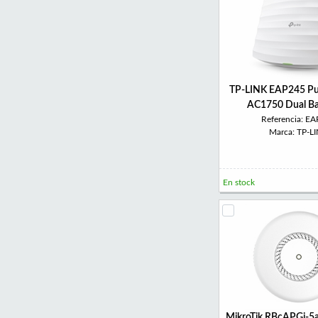
TP-LINK EAP245 Pu
AC1750 Dual B
Referencia: E
Marca: TP-L
En stock
MikroTik RBcAPGi-