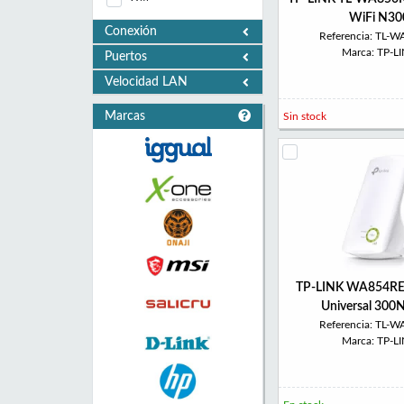
WiFi N30
Conexión
Referencia: TL-
Marca: TP-L
Puertos
Velocidad LAN
Marcas
Sin stock
TP-LINK WA854RE 
Universal 30
Referencia: TL-
Marca: TP-L