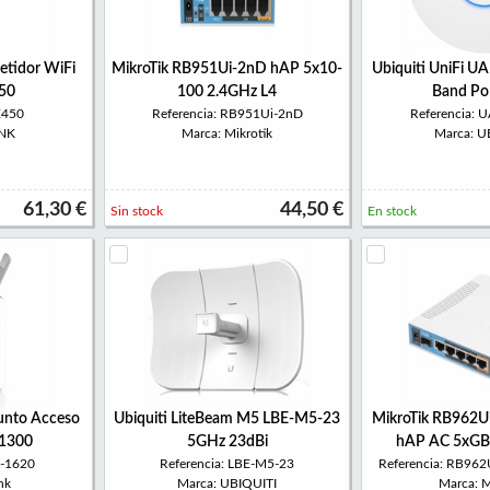
etidor WiFi
MikroTik RB951Ui-2nD hAP 5x10-
Ubiquiti UniFi 
50
100 2.4GHz L4
Band Po
E450
Referencia: RB951Ui-2nD
Referencia:
INK
Marca: Mikrotik
Marca: U
61,30 €
44,50 €
Sin stock
En stock
unto Acceso
Ubiquiti LiteBeam M5 LBE-M5-23
MikroTik RB962
C1300
5GHz 23dBi
hAP AC 5xGB
P-1620
Referencia: LBE-M5-23
Referencia: RB96
nk
Marca: UBIQUITI
Marca: M