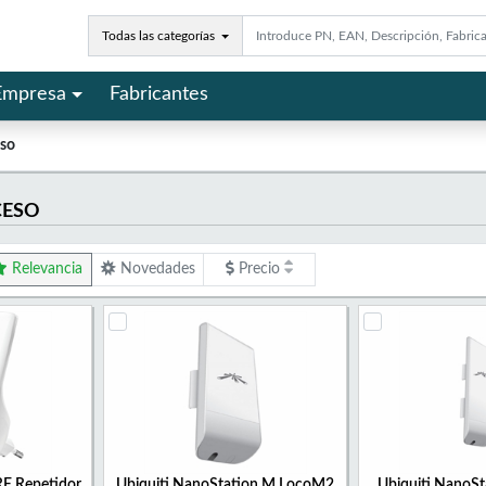
Todas las categorías
Empresa
Fabricantes
eso
CESO
Relevancia
Novedades
Precio
E Repetidor
Ubiquiti NanoStation M LocoM2
Ubiquiti NanoS