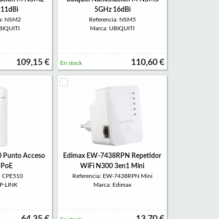
 11dBi
5GHz 16dBi
ia: NSM2
Referencia: NSM5
BIQUITI
Marca: UBIQUITI
109,15 €
110,60 €
En stock
 Punto Acceso
Edimax EW-7438RPN Repetidor
 PoE
WiFi N300 3en1 Mini
a: CPE510
Referencia: EW-7438RPN Mini
TP-LINK
Marca: Edimax