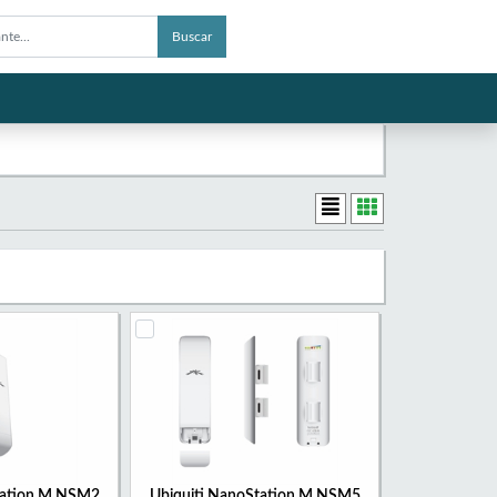
Buscar
tation M NSM2
Ubiquiti NanoStation M NSM5