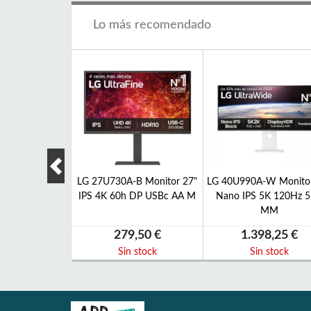
Lo más recomendado
006LA TV 75"
LG 27U730A-B Monitor 27"
LG 40U990A-W Monitor
STV USB HDMI
IPS 4K 60h DP USBc AA M
Nano IPS 5K 120Hz 
Bt
MM
,85 €
279,50 €
1.398,25 €
 stock
Sin stock
Sin stock