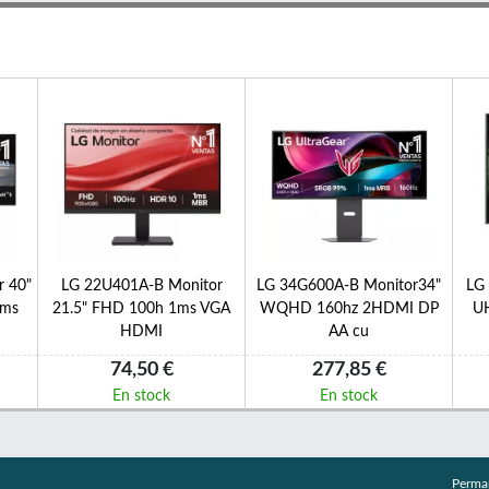
 40"
LG 22U401A-B Monitor
LG 34G600A-B Monitor34"
LG
5ms
21.5" FHD 100h 1ms VGA
WQHD 160hz 2HDMI DP
U
HDMI
AA cu
74,50 €
277,85 €
En stock
En stock
Perma