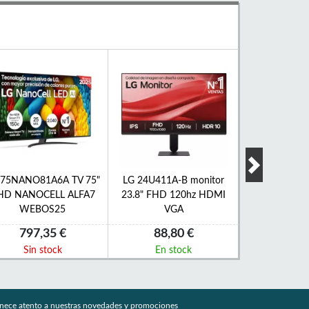
 75NANO81A6A TV 75"
LG 24U411A-B monitor
LG 32LQ630B
HD NANOCELL ALFA7
23.8" FHD 120hz HDMI
LED HD Sma
WEBOS25
VGA
HD
797,35 €
88,80 €
224,
Sin stock
En stock
Sin s
nece atento a nuestras novedades y promociones